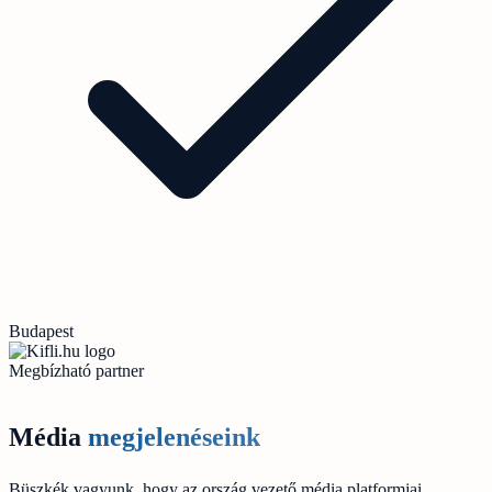
Budapest
Megbízható partner
Média
megjelenéseink
Büszkék vagyunk, hogy az ország vezető média platformjai