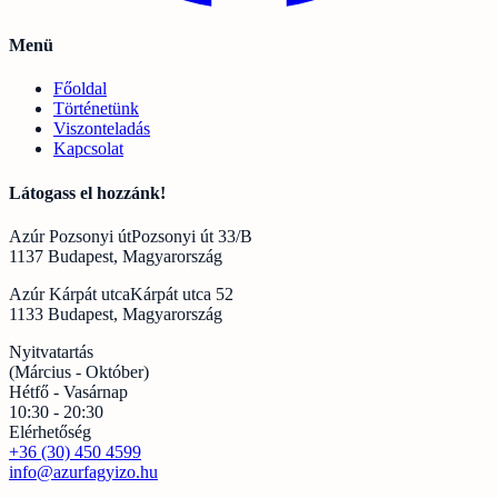
Menü
Főoldal
Történetünk
Viszonteladás
Kapcsolat
Látogass el hozzánk!
Azúr Pozsonyi út
Pozsonyi út 33/B
1137 Budapest, Magyarország
Azúr Kárpát utca
Kárpát utca 52
1133 Budapest, Magyarország
Nyitvatartás
(Március - Október)
Hétfő - Vasárnap
10:30 - 20:30
Elérhetőség
+36 (30) 450 4599
info@azurfagyizo.hu