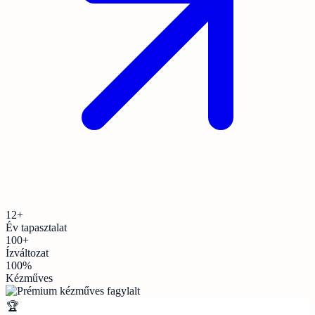
12+
Év tapasztalat
100+
Ízváltozat
100%
Kézműves
🏆