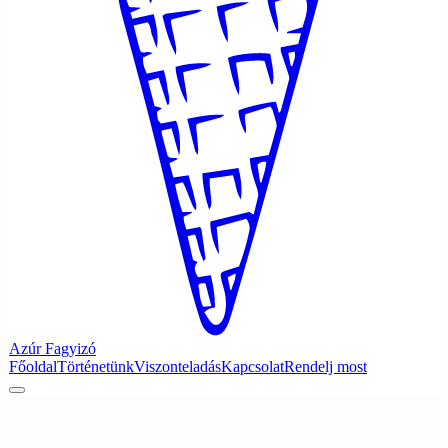
Azúr
Fagyizó
Főoldal
Történetünk
Viszonteladás
Kapcsolat
Rendelj most