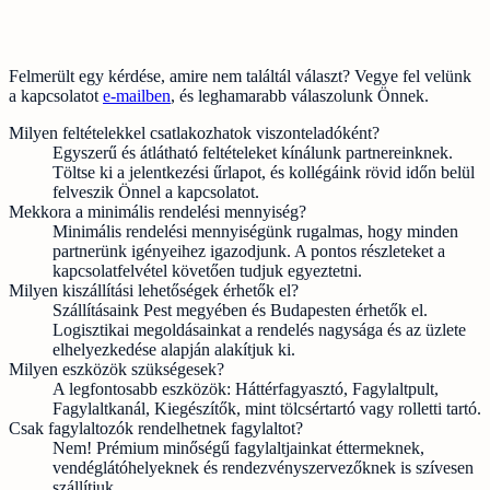
Felmerült egy kérdése, amire nem találtál választ? Vegye fel velünk
a kapcsolatot
e-mailben
, és leghamarabb válaszolunk Önnek.
Milyen feltételekkel csatlakozhatok viszonteladóként?
Egyszerű és átlátható feltételeket kínálunk partnereinknek.
Töltse ki a jelentkezési űrlapot, és kollégáink rövid időn belül
felveszik Önnel a kapcsolatot.
Mekkora a minimális rendelési mennyiség?
Minimális rendelési mennyiségünk rugalmas, hogy minden
partnerünk igényeihez igazodjunk. A pontos részleteket a
kapcsolatfelvétel követően tudjuk egyeztetni.
Milyen kiszállítási lehetőségek érhetők el?
Szállításaink Pest megyében és Budapesten érhetők el.
Logisztikai megoldásainkat a rendelés nagysága és az üzlete
elhelyezkedése alapján alakítjuk ki.
Milyen eszközök szükségesek?
A legfontosabb eszközök: Háttérfagyasztó, Fagylaltpult,
Fagylaltkanál, Kiegészítők, mint tölcsértartó vagy rolletti tartó.
Csak fagylaltozók rendelhetnek fagylaltot?
Nem! Prémium minőségű fagylaltjainkat éttermeknek,
vendéglátóhelyeknek és rendezvényszervezőknek is szívesen
szállítjuk.