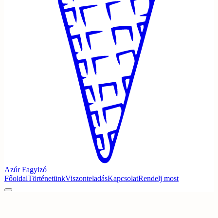
Azúr
Fagyizó
Főoldal
Történetünk
Viszonteladás
Kapcsolat
Rendelj most